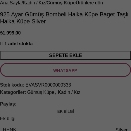
Ana Sayfa
Kadın / Kız
Gümüş Küpe
Ürünlere dön
925 Ayar Gümüş Bombeli Halka Küpe Baget Taşlı
Halka Küpe Silver
₺
1.999,00
1 adet stokta
SEPETE EKLE
WHATSAPP
Stok kodu:
EVASVR0000000333
Kategoriler:
Gümüş Küpe
,
Kadın / Kız
Paylaş:
EK BILGI
Ek bilgi
RENK
Silver