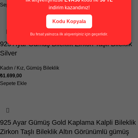
Sepete Ekle
indirim kazandınız!
Kodu Kopyala
Bu fırsat yalnızca ilk alışverişiniz için geçerlidir.
925 Ayar Gümüş Bileklik Zirkon Taşlı Bileklik
Silver
Kadın / Kız
,
Gümüş Bileklik
₺
1.699,00
Sepete Ekle
925 Ayar Gümüş Gold Kaplama Kalpli Bileklik
Zirkon Taşlı Bileklik Altın Görünümlü gümüş