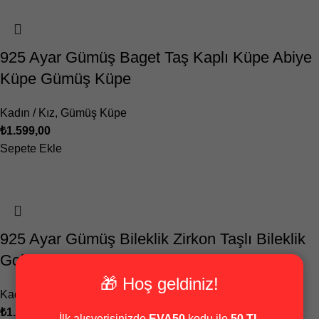
925 Ayar Gümüş Baget Taş Kaplı Küpe Abiye
Küpe Gümüş Küpe
Kadın / Kız
,
Gümüş Küpe
₺
1.599,00
Sepete Ekle
925 Ayar Gümüş Bileklik Zirkon Taşlı Bileklik
Gold Kaplama Altın Görünümlü Bileklik
🎁 Hoş geldiniz!
Kadın / Kız
,
Gümüş Bileklik
₺
1.799,00
İlk alışverişinizde
EVA50
kodu ile
50 TL