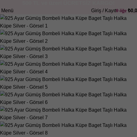
500 TL ve üzeri ÜCRETSİZ KARGO!
0
öğe
Menü
Giriş / Kayıt
₺
0,